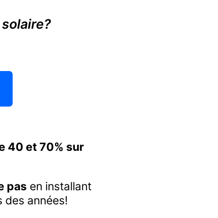
 solaire?
s
e 40 et 70% sur
e pas
en installant
s des années!