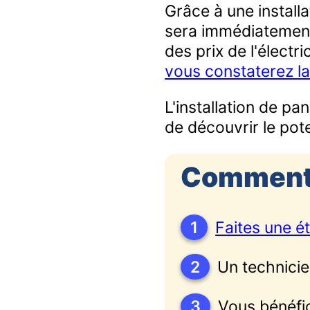
Grâce à une install
sera immédiatemen
des prix de l'électr
vous constaterez la 
L'installation de p
de découvrir le pote
Comment
1
Faites une ét
2
Un technicie
3
Vous bénéfi