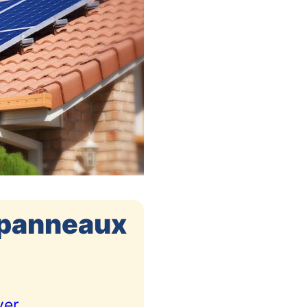
s panneaux
yer