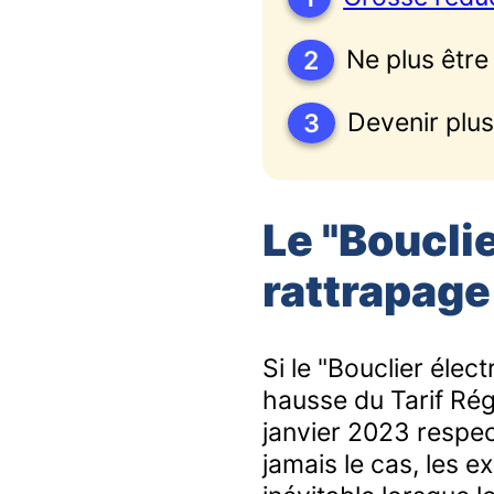
2
Ne plus être
3
Devenir plu
Le "Bouclie
rattrapage
Si le "Bouclier élec
hausse du Tarif Ré
janvier 2023 respec
jamais le cas, les 