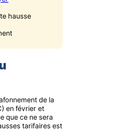
nte hausse
ment
au
plafonnement de la
 en février et
re que ce ne sera
usses tarifaires est