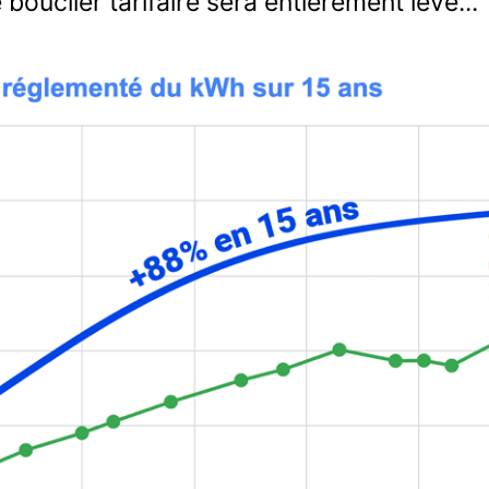
 bouclier tarifaire sera entièrement levé...