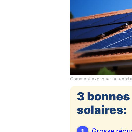
Comment expliquer la rentabi
3 bonnes 
solaires:
1
Grosse réduct