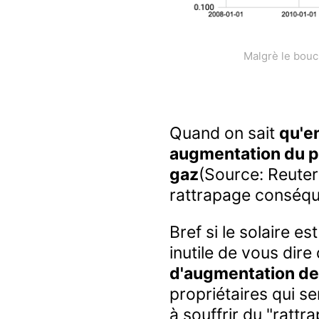
Malgrè le bouc
Quand on sait
qu'e
augmentation du pr
gaz
(Source: Reuter
rattrapage conséque
Bref si le solaire es
inutile de vous dir
d'augmentation des 
propriétaires qui s
à souffrir du "rattra